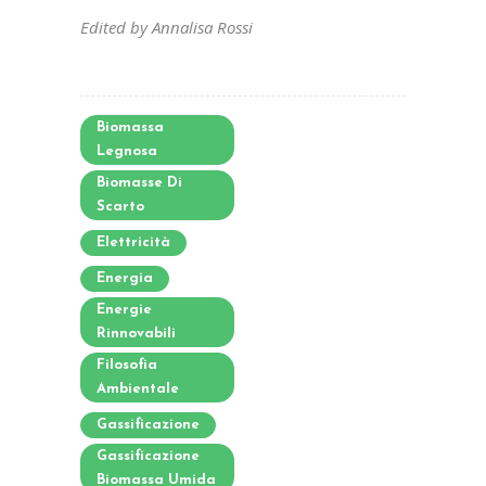
Ed
ited by Annalisa Rossi
Biomassa
Legnosa
Biomasse Di
Scarto
Elettricità
Energia
Energie
Rinnovabili
Filosofia
Ambientale
Gassificazione
Gassificazione
Biomassa Umida