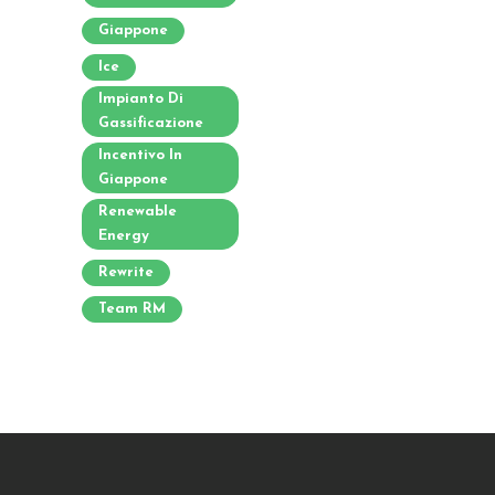
Giappone
Ice
Impianto Di
Gassificazione
Incentivo In
Giappone
Renewable
Energy
Rewrite
Team RM