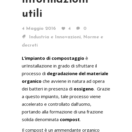
utili
4 Maggio 2016
4
0
,
Industria e Innovazioni
Norme e
decreti
L’impianto di compostaggio
è
un’installazione in grado di sfruttare il
processo di
degradazione del materiale
organico
che avviene in natura ad opera
dei batteri in presenza di
ossigeno
.
Grazie
a questo impianto, tale processo viene
accelerato e controllato dall’uomo,
portando alla formazione di una frazione
solida denominata
compost
.
Il compost è un ammendante organico