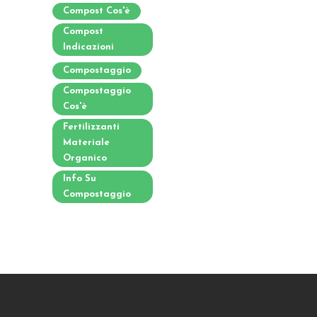
Compost Cos'è
Compost
Indicazioni
Compostaggio
Compostaggio
Cos'è
Fertilizzanti
Materiale
Organico
Info Su
Compostaggio